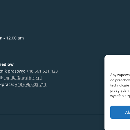
m - 12.00 am
mediów
znik prasowy:
+48 661 521 423
Aby zapewnić
il:
media@nextbike.pl
do przechow
łpraca:
+48 696 003 711
technologie
przeglądania
wycofanie z
Ak