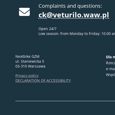
Complaints and questions:
ck@veturilo.waw.pl
Open 24/7
Low season: from Monday to Friday: 10.00 a
Nextbike GZM
Dla 
ul. Staniewicka 5
Rzec
03-310 Warszawa
e-ma
Wspó
Privacy policy
DECLARATION OF ACCESSIBILITY