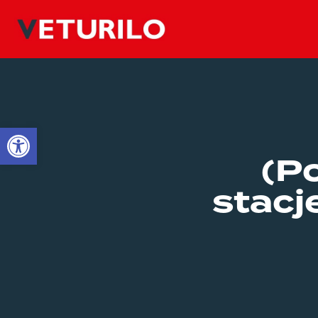
Open toolbar
(Po
stacj