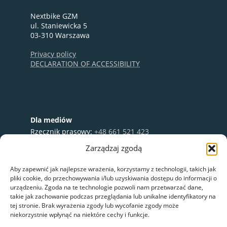
Nextbike GZM
ul. Staniewicka 5
03-310 Warszawa
Privacy policy
DECLARATION OF ACCESSIBILITY
Dla mediów
Rzecznik prasowy:
+48 661 521 423
e-mail:
media@nextbike.pl
Zarządzaj zgodą
Współpraca:
+48 696 003 711
Aby zapewnić jak najlepsze wrażenia, korzystamy z technologii, takich jak
pliki cookie, do przechowywania i/lub uzyskiwania dostępu do informacji o
urządzeniu. Zgoda na te technologie pozwoli nam przetwarzać dane,
takie jak zachowanie podczas przeglądania lub unikalne identyfikatory na
tej stronie. Brak wyrażenia zgody lub wycofanie zgody może
niekorzystnie wpłynąć na niektóre cechy i funkcje.