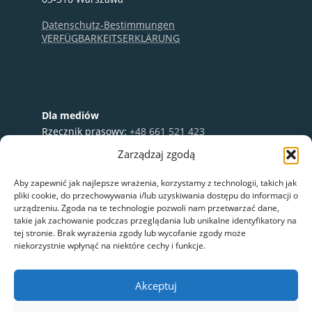
Datenschutz-Bestimmungen
VERFÜGBARKEITSERKLÄRUNG
Dla mediów
Rzecznik prasowy:
+48 661 521 423
e-mail:
media@nextbike.pl
Zarządzaj zgodą
Współpraca:
+48 696 003 711
Aby zapewnić jak najlepsze wrażenia, korzystamy z technologii, takich jak
pliki cookie, do przechowywania i/lub uzyskiwania dostępu do informacji o
urządzeniu. Zgoda na te technologie pozwoli nam przetwarzać dane,
takie jak zachowanie podczas przeglądania lub unikalne identyfikatory na
tej stronie. Brak wyrażenia zgody lub wycofanie zgody może
niekorzystnie wpłynąć na niektóre cechy i funkcje.
Akceptuj