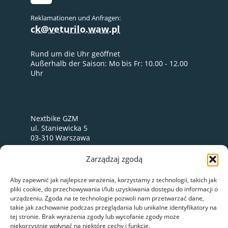
Reklamationen und Anfragen:
ck@veturilo.waw.pl
Rund um die Uhr geöffnet
Außerhalb der Saison: Mo bis Fr: 10.00 - 12.00
Uhr
Nextbike GZM
ul. Staniewicka 5
03-310 Warszawa
Datenschutz-Bestimmungen
Zarządzaj zgodą
VERFÜGBARKEITSERKLÄRUNG
Aby zapewnić jak najlepsze wrażenia, korzystamy z technologii, takich jak
pliki cookie, do przechowywania i/lub uzyskiwania dostępu do informacji o
urządzeniu. Zgoda na te technologie pozwoli nam przetwarzać dane,
takie jak zachowanie podczas przeglądania lub unikalne identyfikatory na
tej stronie. Brak wyrażenia zgody lub wycofanie zgody może
niekorzystnie wpłynąć na niektóre cechy i funkcje.