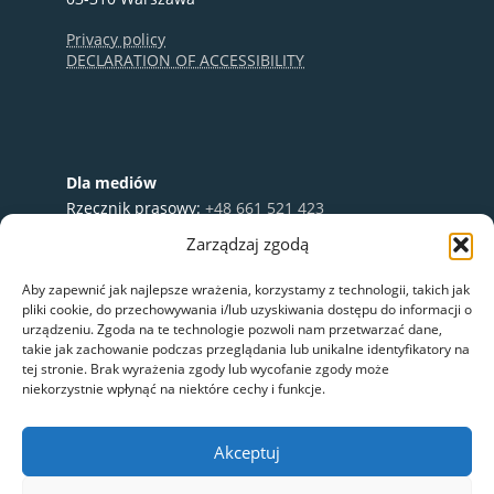
Privacy policy
DECLARATION OF ACCESSIBILITY
Dla mediów
Rzecznik prasowy:
+48 661 521 423
e-mail:
media@nextbike.pl
Zarządzaj zgodą
Współpraca:
+48 696 003 711
Aby zapewnić jak najlepsze wrażenia, korzystamy z technologii, takich jak
pliki cookie, do przechowywania i/lub uzyskiwania dostępu do informacji o
urządzeniu. Zgoda na te technologie pozwoli nam przetwarzać dane,
takie jak zachowanie podczas przeglądania lub unikalne identyfikatory na
tej stronie. Brak wyrażenia zgody lub wycofanie zgody może
niekorzystnie wpłynąć na niektóre cechy i funkcje.
Akceptuj