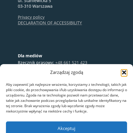
ul. Staniewicka 5
03-310 Warszawa
Privacy policy
DECLARATION OF ACCESSIBILITY
Dla mediów
Rzecznik prasowy:
+48 661 521 423
e-mail:
media@nextbike.pl
Zarządzaj zgodą
Współpraca:
+48 696 003 711
Aby zapewnić jak najlepsze wrażenia, korzystamy z technologii, takich jak
pliki cookie, do przechowywania i/lub uzyskiwania dostępu do informacji o
urządzeniu. Zgoda na te technologie pozwoli nam przetwarzać dane,
takie jak zachowanie podczas przeglądania lub unikalne identyfikatory na
tej stronie. Brak wyrażenia zgody lub wycofanie zgody może
niekorzystnie wpłynąć na niektóre cechy i funkcje.
Akceptuj