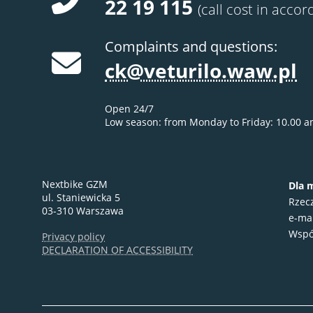
22 19 115
(call cost in accor
Complaints and questions:
ck@veturilo.waw.pl
Open 24/7
Low season: from Monday to Friday: 10.00 a
Nextbike GZM
Dla 
ul. Staniewicka 5
Rzec
03-310 Warszawa
e-ma
Wspó
Privacy policy
DECLARATION OF ACCESSIBILITY