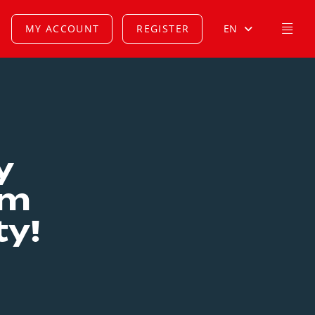
MY ACCOUNT
REGISTER
EN
y
em
ty!