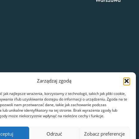
Zarządzaj zgodą
 jak najlepsze wrażenia, korzystamy z technologii, takich jak pliki cookie,
ywania i/lub uzyskiwania dostępu do informacji o urządzeniu. Zgoda na te
 pozwoli nam przetwarzać dane, takie jak zachowanie podczas
 lub unikalne identyfikatory na tej stronie. Brak wyrażenia zgody lub
gody może niekorzystnie wpłynąć na niektóre cechy i funkcje.
ceptuj
Odrzuć
Zobacz preferencje