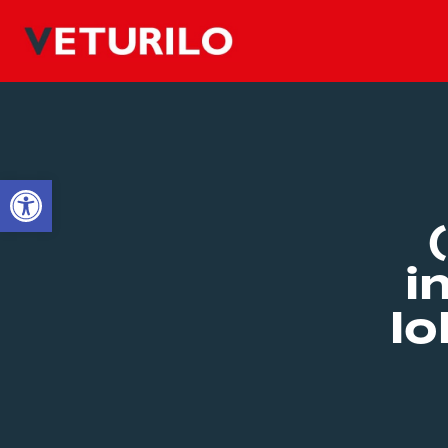
Open toolbar
i
lo