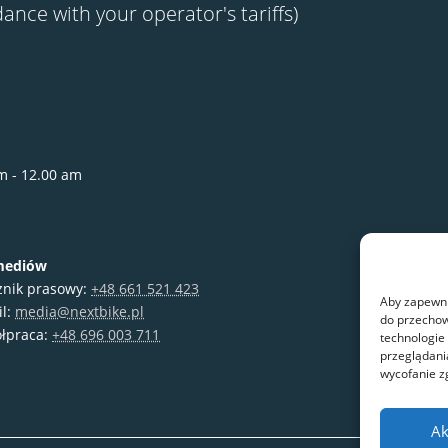
dance with your operator's tariffs)
m - 12.00 am
mediów
znik prasowy:
+48 661 521 423
Aby zapewnić
il:
media@nextbike.pl
do przechow
łpraca:
+48 696 003 711
technologie
przeglądania
wycofanie z
Ak