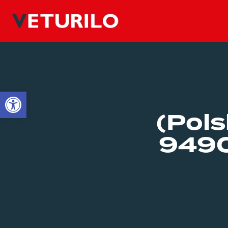
Open toolbar
(Pols
9490