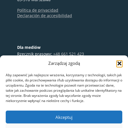
Política de privacidad
Declaración de accesibilidad
Dla mediów
Rzecznik prasowy:
+48 661 521 423
e-mail:
media@nextbike.pl
Zarządzaj zgodą
Współpraca:
+48 696 003 711
Aby zapewnić jak najlepsze wrażenia, korzystamy z technologii, takich jak
pliki cookie, do przechowywania i/lub uzyskiwania dostępu do informacji o
urządzeniu. Zgoda na te technologie pozwoli nam przetwarzać dane,
takie jak zachowanie podczas przeglądania lub unikalne identyfikatory na
tej stronie. Brak wyrażenia zgody lub wycofanie zgody może
niekorzystnie wpłynąć na niektóre cechy i funkcje.
Akceptuj