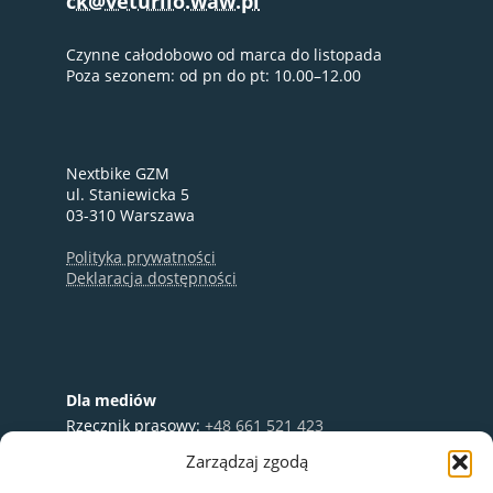
ck@veturilo.waw.pl
Czynne całodobowo od marca do listopada
Poza sezonem: od pn do pt: 10.00–12.00
Nextbike GZM
ul. Staniewicka 5
03-310 Warszawa
Polityka prywatności
Deklaracja dostępności
Dla mediów
Rzecznik prasowy:
+48 661 521 423
e-mail:
media@nextbike.pl
Zarządzaj zgodą
Współpraca:
+48 696 003 711