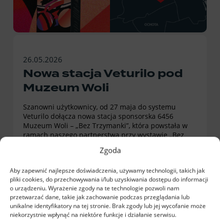
26.05.2026
Nowa stacja Veturilo pod
Muzeum Woli
Szanowni użytkownicy, od 27 maja do systemu
Veturilo dołącza nowa stacja sponsorska 6456
Muzeum Woli – „Bez Trzymanki”, która powstała w
ramach naszego partnerstwa przy wystawie „Bez
trzymanki. Jak rower zmienia Warszawę”.
Zgoda
Zapraszamy do skorzystania z nowej stacji oraz do
odwiedzenia wystawy w Muzeum Woli....
Aby zapewnić najlepsze doświadczenia, używamy technologii, takich jak
pliki cookies, do przechowywania i/lub uzyskiwania dostępu do informacji
o urządzeniu. Wyrażenie zgody na te technologie pozwoli nam
przetwarzać dane, takie jak zachowanie podczas przeglądania lub
unikalne identyfikatory na tej stronie. Brak zgody lub jej wycofanie może
niekorzystnie wpłynąć na niektóre funkcje i działanie serwisu.