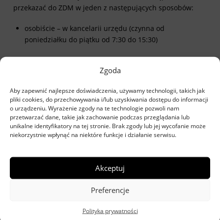
przekazać do ZDM w jeden z następujących sposobów:
osobiście – w kancelarii urzędu (czynna od
poniedziałku do piątku od 7:30 do 15:30)
listownie – nadając przesyłkę na adres Zarząd Dróg
Zgoda
Miejskich, ul. Chmielna 120, 00-801 Warszawa
Aby zapewnić najlepsze doświadczenia, używamy technologii, takich jak
mailowo – wysyłając skan wypełnionego i podpisanego
pliki cookies, do przechowywania i/lub uzyskiwania dostępu do informacji
dokumentu na adres
kancelaria@zdm.waw.pl
o urządzeniu. Wyrażenie zgody na te technologie pozwoli nam
przetwarzać dane, takie jak zachowanie podczas przeglądania lub
poprzez ePUAP – adres skrzynki i link pozwalający na
unikalne identyfikatory na tej stronie. Brak zgody lub jej wycofanie może
wysłanie sprawy za pośrednictwem skrzynki podawczej
niekorzystnie wpłynąć na niektóre funkcje i działanie serwisu.
ePUAP
znajduje się w zakładce „Dane adresowe”
Na rozpatrzenie sprawy urząd ma standardowo do 30 dni.
Akceptuj
Preferencje
WAŻNE
Polityka prywatności
Powyższy proces jest jedynym związanym z kontami