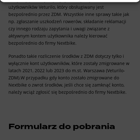
użytkowników Veturilo, który obsługiwany jest
bezpośrednio przez ZDM. Wszystkie inne sprawy takie jak
np. zgłaszanie uszkodzeń rowerów, składanie reklamacji
czy innego rodzaju zapytania i uwagi związane z
aktywnym kontem użytkownika
należy kierować
bezpośrednio do firmy Nextbike.
Ponadto takie rozliczenie środków z ZDM dotyczy tylko i
wyłącznie kont użytkowników, które zostały zmigrowane w
latach 2021, 2022 lub 2023 do m.st. Warszawa (Veturilo-
ZDM).W przypadku gdy konto zostało zmigrowane do
Nextbike o zwrot środków, jeśli chce się zamknąć konto,
należy wciąż zgłosić się bezpośrednio do firmy Nextbike.
Formularz do pobrania