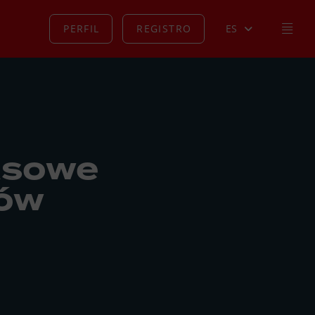
PERFIL
REGISTRO
ES
asowe
eów