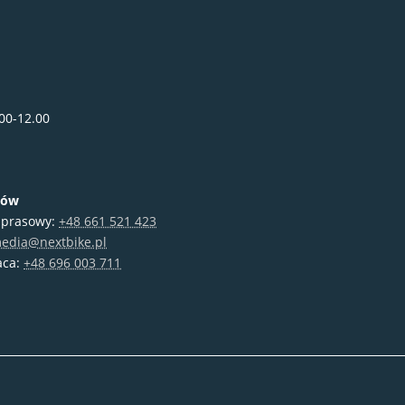
00-12.00
iów
 prasowy:
+48 661 521 423
edia@nextbike.pl
aca:
+48 696 003 711