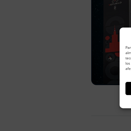
Par
alm
tec
los
afe