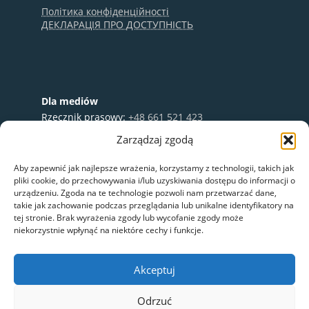
Політика конфіденційності
ДЕКЛАРАЦІЯ ПРО ДОСТУПНІСТЬ
Dla mediów
Rzecznik prasowy:
+48 661 521 423
e-mail:
media@nextbike.pl
Zarządzaj zgodą
Współpraca:
+48 696 003 711
Aby zapewnić jak najlepsze wrażenia, korzystamy z technologii, takich jak
pliki cookie, do przechowywania i/lub uzyskiwania dostępu do informacji o
urządzeniu. Zgoda na te technologie pozwoli nam przetwarzać dane,
takie jak zachowanie podczas przeglądania lub unikalne identyfikatory na
tej stronie. Brak wyrażenia zgody lub wycofanie zgody może
niekorzystnie wpłynąć na niektóre cechy i funkcje.
Akceptuj
Odrzuć