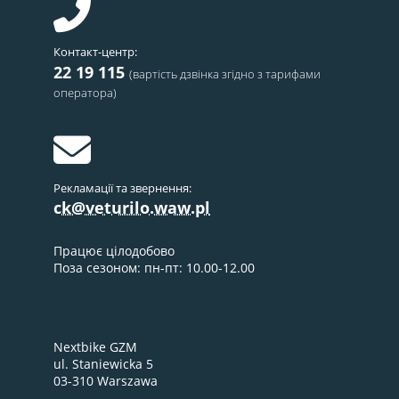
Контакт-центр:
22 19 115
(вартість дзвінка згідно з тарифами
оператора)
Рекламації та звернення:
ck@veturilo.waw.pl
Працює цілодобово
Поза сезоном: пн-пт: 10.00-12.00
Nextbike GZM
ul. Staniewicka 5
03-310 Warszawa