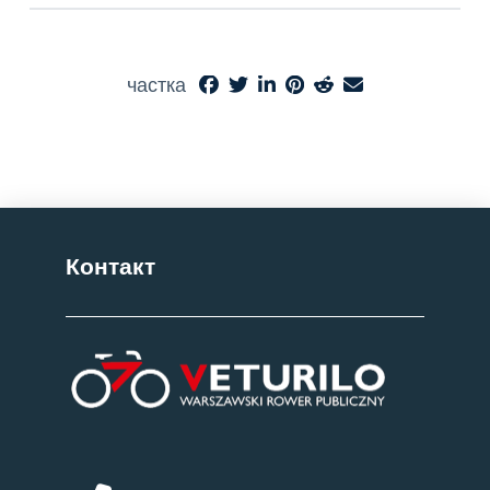
частка
Контакт