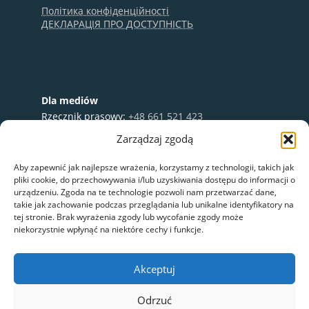
Політика конфіденційності
ДЕКЛАРАЦІЯ ПРО ДОСТУПНІСТЬ
Dla mediów
Rzecznik prasowy:
+48 661 521 423
e-mail:
media@nextbike.pl
Zarządzaj zgodą
Współpraca:
+48 696 003 711
Aby zapewnić jak najlepsze wrażenia, korzystamy z technologii, takich jak
pliki cookie, do przechowywania i/lub uzyskiwania dostępu do informacji o
urządzeniu. Zgoda na te technologie pozwoli nam przetwarzać dane,
takie jak zachowanie podczas przeglądania lub unikalne identyfikatory na
tej stronie. Brak wyrażenia zgody lub wycofanie zgody może
niekorzystnie wpłynąć na niektóre cechy i funkcje.
Akceptuj
Odrzuć