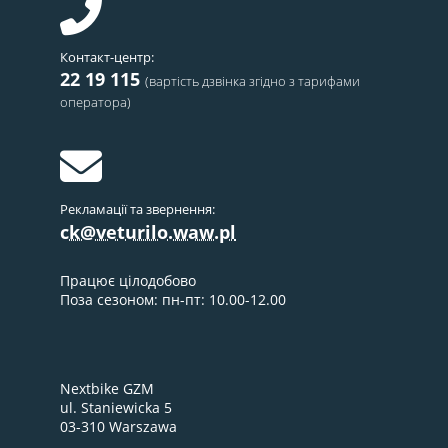
Контакт-центр:
22 19 115
(вартість дзвінка згідно з тарифами
оператора)
Рекламації та звернення:
ck@veturilo.waw.pl
Працює цілодобово
Поза сезоном: пн-пт: 10.00-12.00
Nextbike GZM
ul. Staniewicka 5
03-310 Warszawa