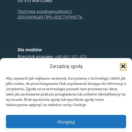
03-310 Warszawa
Політика конфіденційності
ДЕКЛАРАЦІЯ ПРО ДОСТУПНІСТЬ
Dla mediów
Rzecznik prasowy:
+48 661 521 423
e-mail:
media@nextbike.pl
Zarządzaj zgodą
Współpraca:
+48 696 003 711
Aby zapewnić jak najlepsze wrażenia, korzystamy z technologii, takich jak
pliki cookie, do przechowywania i/lub uzyskiwania dostępu do informacji o
urządzeniu. Zgoda na te technologie pozwoli nam przetwarzać dane,
takie jak zachowanie podczas przeglądania lub unikalne identyfikatory na
tej stronie. Brak wyrażenia zgody lub wycofanie zgody może
niekorzystnie wpłynąć na niektóre cechy i funkcje.
Akceptuj