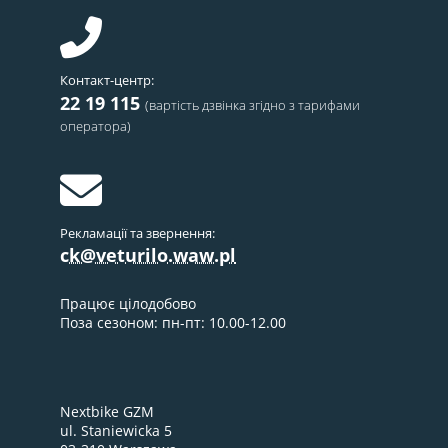
Контакт-центр:
22 19 115
(вартість дзвінка згідно з тарифами
оператора)
Рекламації та звернення:
ck@veturilo.waw.pl
Працює цілодобово
Поза сезоном: пн-пт: 10.00-12.00
Nextbike GZM
ul. Staniewicka 5