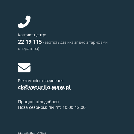
інформації про пристрій. Надання згоди на ці технології дозволить
нам обробляти дані, такі як поведінка під час перегляду або
унікальні ідентифікатори на цьому сайті. Відмова від згоди або її
відкликання може негативно вплинути на деякі функції та роботу
сервісу.
Контакт-центр:
22 19 115
(вартість дзвінка згідно з тарифами
Прийняти
оператора)
Налаштування
Політика конфіденційності
Рекламації та звернення:
ck@veturilo.waw.pl
Працює цілодобово
Поза сезоном: пн-пт: 10.00-12.00
Nextbike GZM