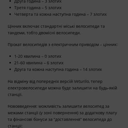
Друга година – 3 злотих
Третя година – 5 злотих
Четверта та кожна наступна година – 7 злотих
Цінник включає стандартні міські велосипеди та
тандеми, тобто двомісні велосипеди.
Прокат велосипедів з електричним приводом – цінник:
1-20 хвилина – 0 злотих
21-60 хвилина – 6 злотих
Друга та кожна наступна година – 14 злотих
На відміну від попередніх версій Veturilo, тепер
електровелосипеди можна буде залишити на будь-якій
станції.
Нововведення: можливість залишити велосипед за
межами станції (у зоні повернення) за додаткову плату
та фінансові бонуси за “доставлення” велосипеда до
станції: