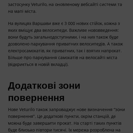
застосунку Veturilo, на оновленому вебсайті системи та
на мапі міста.
На вулицях Варшави вже є 3 000 нових стійок, кожна з
яких вміщує два велосипеди. Важливе нововведення:
вони будуть загальнодоступними, і на них також буде
дозволено паркування приватних велосипедів. А також
електросамокатів, як приватних, так і взятих напрокат.
Більше про паркування самокатів на велосайті міста
(відкриється в новій вкладці).
Додаткові зони
повернення
Нове Veturilo також запроваджує нове визначення “зони
повернення”. Це додаткові пункти, окрім станцій, де
можна буде завершити прокат. На старті таких пунктів
буде близько півтори тисячі. Їх мережа розроблена на