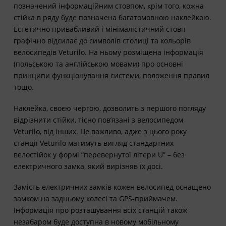
позначений інформаційним стовпом, крім того, кожна
стійка в ряду буде позначена багатомовною наклейкою.
Естетично привабливий і мінімалістичний стовп
графічно відсилає до символів столиці та кольорів
велосипедів Veturilo. На ньому розміщена інформація
(польською та англійською мовами) про основні
принципи функціонування системи, положення правил
тощо.
Наклейка, своєю чергою, дозволить з першого погляду
відрізнити стійки, тісно пов’язані з велосипедом
Veturilo, від інших. Це важливо, адже з цього року
станції Veturilo матимуть вигляд стандартних
велостійок у формі “перевернутої літери U” – без
електричного замка, який вирізняв їх досі.
Замість електричних замків кожен велосипед оснащено
замком на задньому колесі та GPS-приймачем.
Інформація про розташування всіх станцій також
незабаром буде доступна в новому мобільному