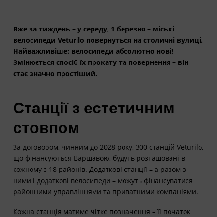
Вже за тиждень – у середу, 1 березня – міські
велосипеди Veturilo повернуться на столичні вулиці.
Найважливіше: велосипеди абсолютно нові!
Змінюється спосіб їх прокату та повернення – він
стає значно простіший.
Станції з естетичним
стовпом
За договором, чинним до 2028 року, 300 станцій Veturilo,
що фінансуються Варшавою, будуть розташовані в
кожному з 18 районів. Додаткові станції – а разом з
ними і додаткові велосипеди – можуть фінансуватися
районними управліннями та приватними компаніями.
Кожна станція матиме чітке позначення – її початок